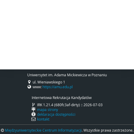
Uniwersytet im. Adama Mickiewicza w Poznaniu
ul. Wieniawskiego 1
www:
https://amu.edu.pl
Internetowa Rekrutacja Kandydatów
IRK 1.21.4 (680fc3af-dirty) :: 2026-07-03
mapa strony
deklaracja dostępności
kontakt
Międzyuniwersyteckie Centrum Informatyzacji
. Wszystkie prawa zastrzeżone.