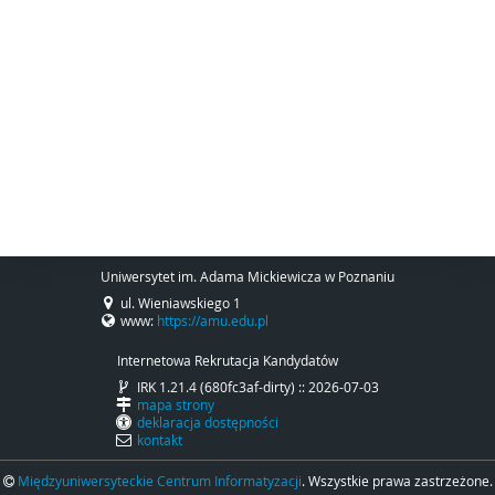
Uniwersytet im. Adama Mickiewicza w Poznaniu
ul. Wieniawskiego 1
www:
https://amu.edu.pl
Internetowa Rekrutacja Kandydatów
IRK 1.21.4 (680fc3af-dirty) :: 2026-07-03
mapa strony
deklaracja dostępności
kontakt
Międzyuniwersyteckie Centrum Informatyzacji
. Wszystkie prawa zastrzeżone.