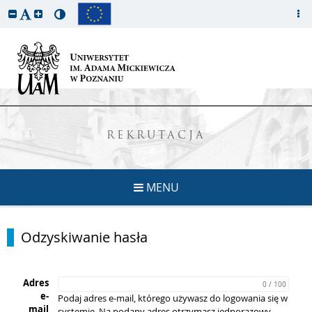
REKRUTACJA
MENU
Odzyskiwanie hasła
Adres
0 / 100
e-
Podaj adres e-mail, którego używasz do logowania się w
mail
systemie. Na podany adres otrzymasz jednorazowy